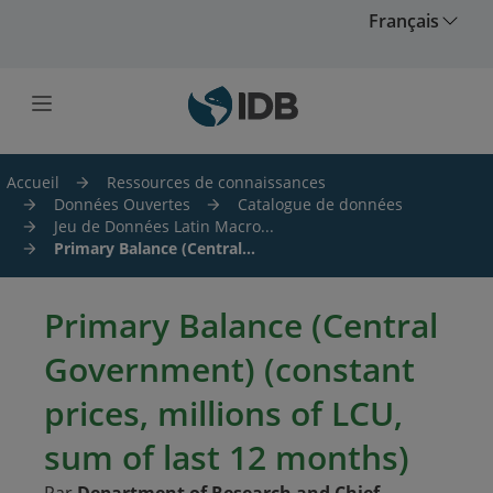
Skip to main content
Français
Accueil
Ressources de connaissances
Données Ouvertes
Catalogue de données
Jeu de Données Latin Macro...
Primary Balance (Central...
Primary Balance (Central
Government) (constant
prices, millions of LCU,
sum of last 12 months)