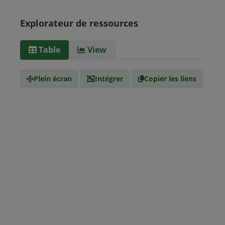
Panama
Uruguay
Venezuela
Barbade
Explorateur de ressources
Paraguay
Pérou
Suriname
Table
View
Type de
text/csv
Média
Plein écran
Intégrer
Copier les liens