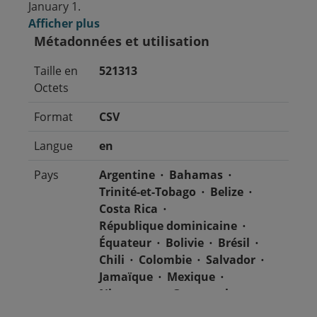
January 1.
Afficher plus
Métadonnées et utilisation
Taille en
521313
Octets
Format
CSV
Langue
en
Pays
Argentine
Bahamas
Trinité-et-Tobago
Belize
Costa Rica
République dominicaine
Équateur
Bolivie
Brésil
Chili
Colombie
Salvador
Jamaïque
Mexique
Nicaragua
Guatemala
Guyana
Haïti
Honduras