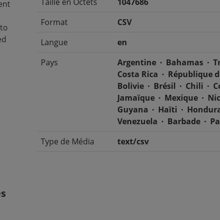
Taille en Octets
1047686
ent
Format
CSV
 to
ed
Langue
en
Pays
Argentine
Bahamas
T
Costa Rica
République 
Bolivie
Brésil
Chili
C
Jamaïque
Mexique
Ni
Guyana
Haïti
Hondur
Venezuela
Barbade
Pa
Type de Média
text/csv
es