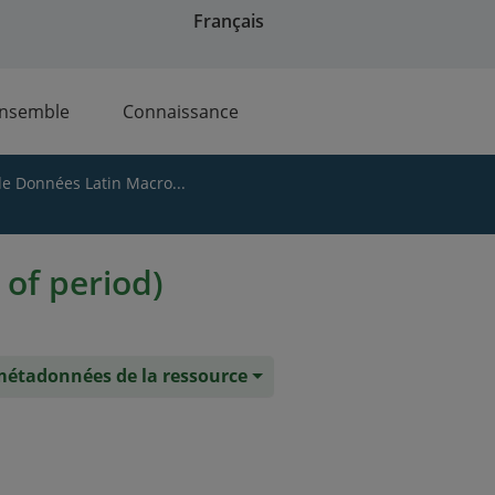
Français
ensemble
Connaissance
de Données Latin Macro...
 of period)
 métadonnées de la ressource