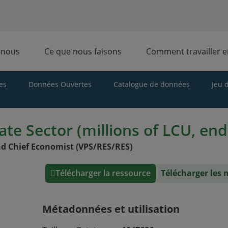
-nous
Ce que nous faisons
Comment travailler 
es
Données Ouvertes
Catalogue de données
Jeu 
vate Sector (millions of LCU, end
d Chief Economist (VPS/RES/RES)
Télécharger la ressource
Télécharger les
Métadonnées et utilisation