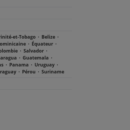
rinité-et-Tobago
Belize
dominicaine
Équateur
olombie
Salvador
caragua
Guatemala
as
Panama
Uruguay
raguay
Pérou
Suriname