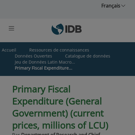
Skip to main content
Français
Accueil
Ressources de connaissances
Données Ouvertes
Catalogue de données
Jeu de Données Latin Macro...
Primary Fiscal Expenditure...
Primary Fiscal
Expenditure (General
Government) (current
prices, millions of LCU)