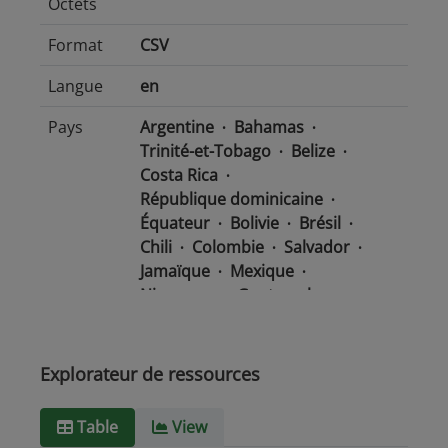
Octets
Format
CSV
Langue
en
Pays
Argentine
Bahamas
Trinité-et-Tobago
Belize
Costa Rica
République dominicaine
Équateur
Bolivie
Brésil
Chili
Colombie
Salvador
Jamaïque
Mexique
Nicaragua
Guatemala
Guyana
Haïti
Honduras
Panama
Uruguay
Venezuela
Barbade
Explorateur de ressources
Paraguay
Pérou
Suriname
Table
View
Type de
text/csv