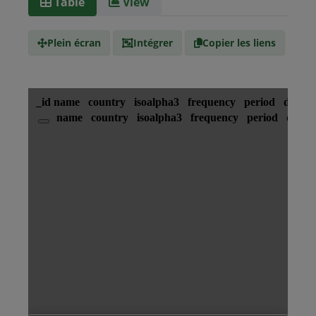
Table
View
Type de
text/csv
Média
Plein écran
Intégrer
Copier les liens