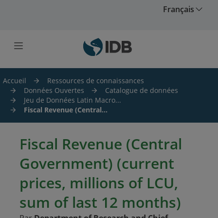
Skip to main content
Français
Accueil
Ressources de connaissances
Données Ouvertes
Catalogue de données
Jeu de Données Latin Macro...
Fiscal Revenue (Central...
Fiscal Revenue (Central
Government) (current
prices, millions of LCU,
sum of last 12 months)