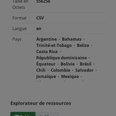
Taille en
556256
Octets
Format
CSV
Langue
en
Pays
Argentine
Bahamas
Trinité-et-Tobago
Belize
Costa Rica
République dominicaine
Équateur
Bolivie
Brésil
Chili
Colombie
Salvador
Jamaïque
Mexique
Nicaragua
Guatemala
Guyana
Haïti
Honduras
Panama
Uruguay
Venezuela
Barbade
Explorateur de ressources
Paraguay
Pérou
Suriname