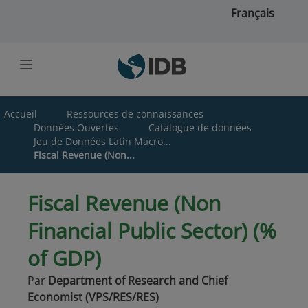
Skip to main content
Français
Accueil
Ressources de connaissances
Données Ouvertes
Catalogue de données
Jeu de Données Latin Macro...
Fiscal Revenue (Non...
Fiscal Revenue (Non
Financial Public Sector) (%
of GDP)
Par
Department of Research and Chief
Economist (VPS/RES/RES)