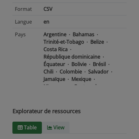
Format
CSV
Langue
en
Pays
Argentine
Bahamas
Trinité-et-Tobago
Belize
Costa Rica
République dominicaine
Équateur
Bolivie
Brésil
Chili
Colombie
Salvador
Jamaïque
Mexique
Nicaragua
Guatemala
Guyana
Haïti
Honduras
Panama
Uruguay
Venezuela
Barbade
Explorateur de ressources
Paraguay
Pérou
Suriname
Table
View
Type de
text/csv
Média