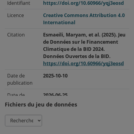
Identifiant
https://doi.org/10.60966/yqj3eosd
Licence
Creative Commons Attribution 4.0
International
Citation
Esmaeili, Maryam, et al. (2025). Jeu
de Données sur le Financement
Climatique de la BID 2024.
Données Ouvertes de la BID.
https://doi.org/10.60966/yqj3eosd
Date de
2025-10-10
publication
Date de
2026-06-25
modification
Fichiers du jeu de données
Balises/Mots-
Changement climatique ·
Clés
Financement climatique ·
Adaptation · Atténuation · Double