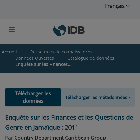
Skip to main content
Français
Accueil
Ressources de connaissances
Données Ouvertes
Catalogue de données
Enquête sur les Finances...
Télécharger les
Télécharger les métadonnées
données
Enquête sur les Finances et les Questions de
Genre en Jamaïque : 2011
Par
Country Department Caribbean Group