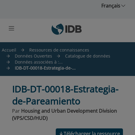
Skip to main content
Français
Accueil
Ressources de connaissances
Données Ouvertes
Catalogue de données
Données associées à :...
IDB-DT-00018-Estrategia-de-...
IDB-DT-00018-Estrategia-
de-Pareamiento
Par
Housing and Urban Development Division
(VPS/CSD/HUD)
Télécharger la ressource