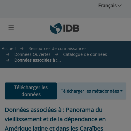
Skip to main content
Français
Accueil
Ressources de connaissances
Données Ouvertes
Catalogue de données
Données associées à :...
Télécharger les
Télécharger les métadonnées
données
Données associées à : Panorama du
vieillissement et de la dépendance en
Amérique latine et dans les Caraïbes