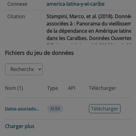
Connexe
america-latina-y-el-caribe
Citation
Stampini, Marco, et al. (2018). Données
associées à : Panorama du vieillisseme
de la dépendance en Amérique latine e
dans les Caraïbes. Données Ouvertes d
BID.
https://doi.org/10.60966/aadt-264
Fichiers du jeu de données
Date de
2018-04-24
publication
Date de
2026-07-15
modification
Nom (1)
Type
API
Télécharger
Balises/Mots-
Maladie · Personnes âgées · Espérance
Clés
vie · Soins de longue durée · Vieillisse
Télécharger
XLSX
Datos-asociados-al-Panorama-de-envejecimiento-y-dependencia-en-América-Latina-y-el-Caribe
de la population
Langue
Espagnol
Charger plus