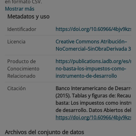
en formato CSV.
Mostrar más
Metadatos y uso
Identificador
https://doi.org/10.60966/4bjv9kzs
Licencia
Creative Commons Atribución–
NoComercial–SinObraDerivada 3.0
Producto de
https://publications.iadb.org/es/r
Conocimiento
no-basta-los-impuestos-como-
Relacionado
instrumento-de-desarrollo
Citación
Banco Interamericano de Desarrol
(2015). Tablas y figuras de: Recaud
basta: Los impuestos como instru
de desarrollo. Datos Abiertos del B
https://doi.org/10.60966/4bjv9kzs
Fecha de
2015-06-30
Archivos del conjunto de datos