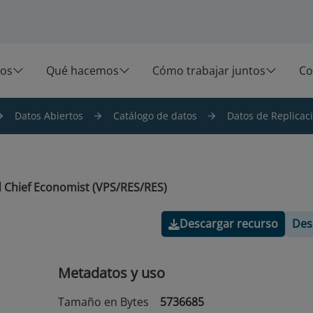
os
Qué hacemos
Cómo trabajar juntos
Co
Datos Abiertos
Catálogo de datos
Datos de Replicaci
 Chief Economist (VPS/RES/RES)
Descargar recurso
Des
Metadatos y uso
Tamaño en Bytes
5736685