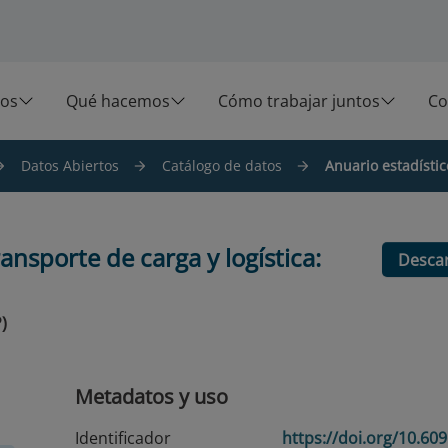
os
Qué hacemos
Cómo trabajar juntos
Co
Datos Abiertos
Catálogo de datos
Anuario estadístic
ansporte de carga y logística:
Desca
)
Metadatos y uso
Identificador
https://doi.org/10.609