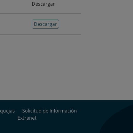
categorías: indicadores generales
Descargar
te por carretera, transporte
ea, transporte acuático, métricas
Descargar
, y datos de energía y emisiones. En
ará estadísticas referidas a la
ividad de la flota, el movimiento de
es operativas de interés.
án incluidos en el
 países miembros prestatarios del
rasil, Chile, Colombia, México,
 del Caribe. La cobertura difiere
ad de información y los sistemas
aís.
quejas
Solicitud de Información
Extranet
ilan y estandarizan los