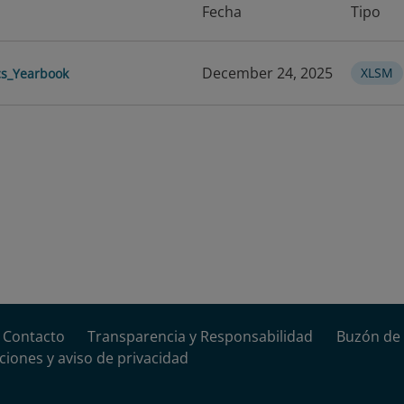
distribuidos en siete 
Fecha
Tipo
de logística, transpor
ferroviario, carga aér
December 24, 2025
XLSM
ics_Yearbook
de actividad logística
cada categoría encontr
infraestructura, la act
carga y demás variabl
¿Qué países est
Anuario?
El conjunto abarca 26
BID, como Argentina, B
Perú y varias naciones
según la disponibilid
estadísticos de cada p
Contacto
Transparencia y Responsabilidad
Buzón de 
ciones y aviso de privacidad
¿Cómo se recop