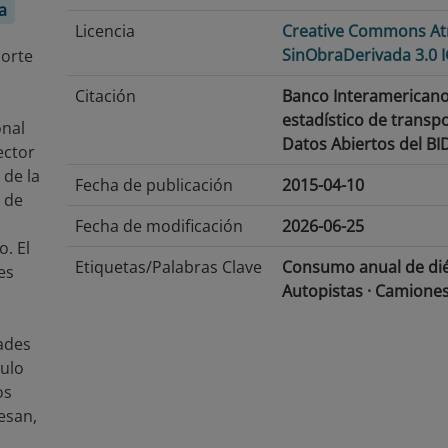
a
Licencia
Creative Commons At
SinObraDerivada 3.0 
porte
Citación
Banco Interamericano 
estadístico de transpo
onal
Datos Abiertos del BI
ector
 de la
Fecha de publicación
2015-04-10
e de
Fecha de modificación
2026-06-25
. El
Etiquetas/Palabras Clave
Consumo anual de diés
es
Autopistas · Camiones 
vial · Transporte · Se
dades
Idioma
Inglés
culo
os
Cobertura Temporal
2012-2014
resan,
s