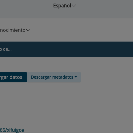
Español
nocimiento
o de...
rgar datos
Descargar metadatos
66/xlfuigoa