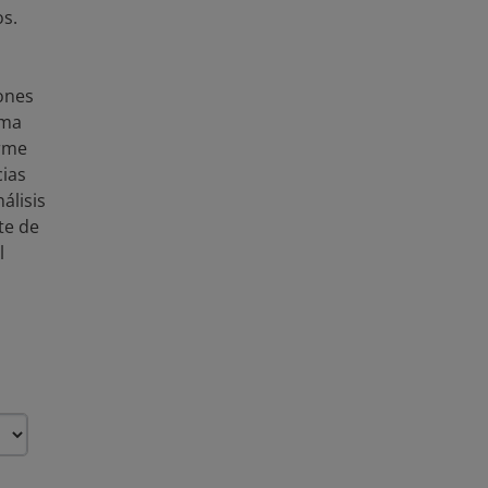
País
Argentina
Bahamas
os.
Brasil
Chile
Colom
República Dominican
Guatemala
Guyana
iones
México
Nicaragua
sma
Surinam
Trinidad y
orme
cias
Región
América Latina y el Ca
álisis
te de
Publicador
Banco Interamericano
l
Autor
Banco Interamericano
Tipo de Recolección de
Datos Observacionale
Datos
Estructura de los Datos
Datos Semiestructur
¿Qué contiene 
Notas de datos
Este conjunto de dat