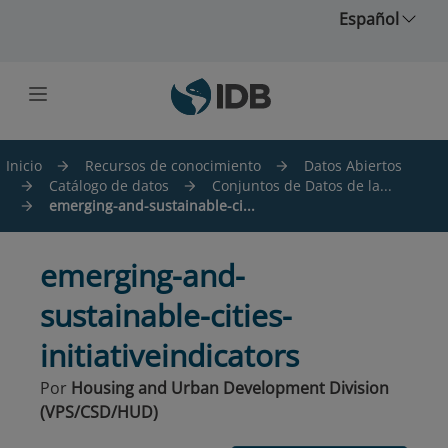
Saltar al contenido principal
Español
Inicio
Recursos de conocimiento
Datos Abiertos
Catálogo de datos
Conjuntos de Datos de la...
emerging-and-sustainable-ci...
emerging-and-
sustainable-cities-
initiativeindicators
Por
Housing and Urban Development Division
(VPS/CSD/HUD)