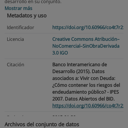
desarrollo en su conjunto.
Mostrar más
Metadatos y uso
Identificador
https://doi.org/10.60966/co4t7r2x
Licencia
Creative Commons Atribución–
NoComercial–SinObraDerivada
3.0 IGO
Citación
Banco Interamericano de
Desarrollo (2015). Datos
asociados a: Vivir con Deuda:
¿Cómo contener los riesgos del
endeudamiento público? - IPES
2007. Datos Abiertos del BID.
https://doi.org/10.60966/co4t7r2x
Fecha de
2015-01-30
Archivos del conjunto de datos
publicación