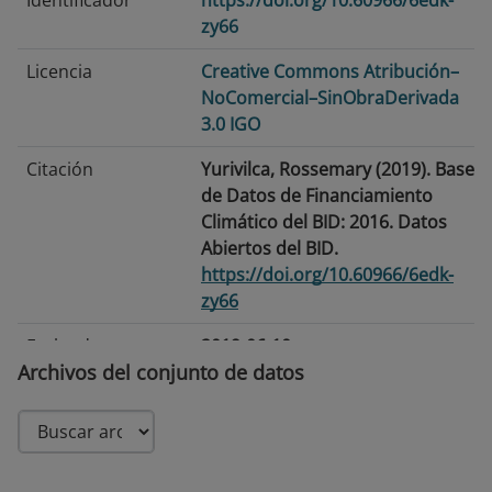
Identificador
https://doi.org/10.60966/6edk-
zy66
Licencia
Creative Commons Atribución–
NoComercial–SinObraDerivada
3.0 IGO
Citación
Yurivilca, Rossemary (2019). Base
de Datos de Financiamiento
Climático del BID: 2016. Datos
Abiertos del BID.
https://doi.org/10.60966/6edk-
zy66
Fecha de
2019-06-10
Archivos del conjunto de datos
publicación
Fecha de
2026-07-15
modificación
Etiquetas/Palabras
Cambio Climático ·