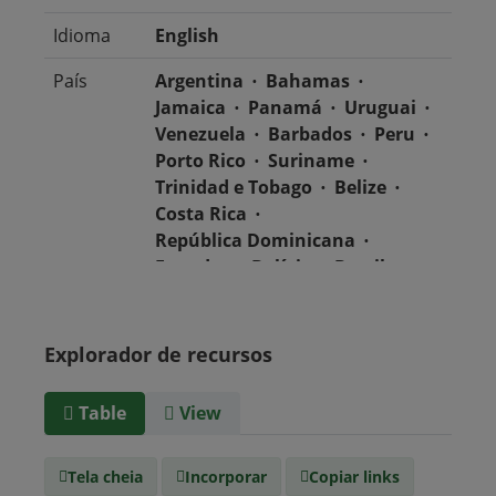
Idioma
English
País
Argentina
Bahamas
Jamaica
Panamá
Uruguai
Venezuela
Barbados
Peru
Porto Rico
Suriname
Trinidad e Tobago
Belize
Costa Rica
República Dominicana
Equador
Bolívia
Brasil
Chile
Colômbia
El Salvador
México
Nicarágua
Guatemala
Explorador de recursos
Guiana
Haiti
Honduras
Table
View
Tipo de
text/csv
Mídia
Tela cheia
Incorporar
Copiar links