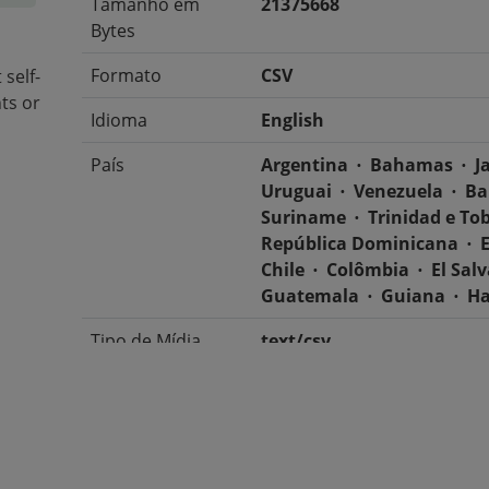
Tamanho em
21375668
Bytes
Formato
CSV
self-
ts or
Idioma
English
País
Argentina
Bahamas
J
Uruguai
Venezuela
Ba
Suriname
Trinidad e To
República Dominicana
Chile
Colômbia
El Sal
Guatemala
Guiana
Ha
Tipo de Mídia
text/csv