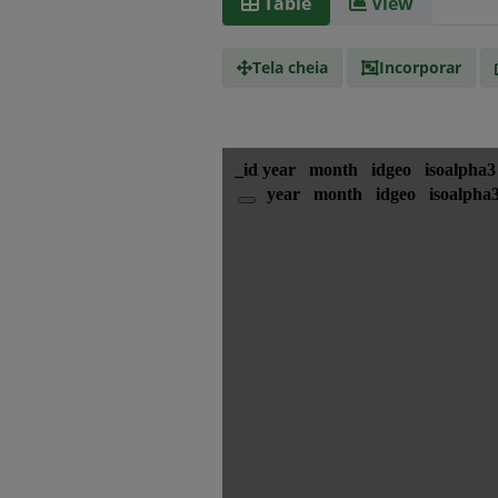
Table
View
Tela cheia
Incorporar