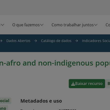
s
O que fazemos
Como trabalhar juntos
C
Dados Abertos
Catálogo de dados
Indicadores Socia
n-afro and non-indigenous pop
Baixar recurso
B
Metadados e uso
ocial
ano