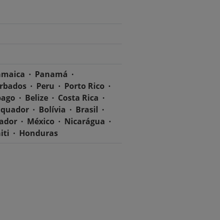
amaica
Panamá
rbados
Peru
Porto Rico
bago
Belize
Costa Rica
Equador
Bolívia
Brasil
vador
México
Nicarágua
iti
Honduras