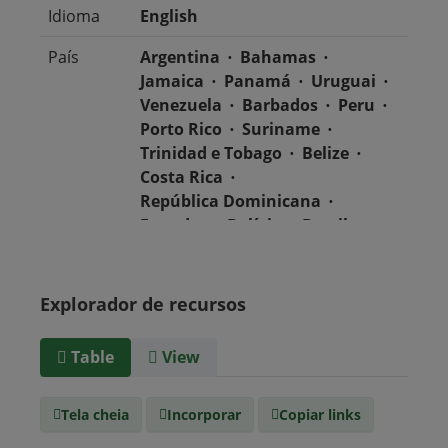
Idioma
English
País
Argentina
Bahamas
Jamaica
Panamá
Uruguai
Venezuela
Barbados
Peru
Porto Rico
Suriname
Trinidad e Tobago
Belize
Costa Rica
República Dominicana
Equador
Bolívia
Brasil
Chile
Colômbia
El Salvador
México
Nicarágua
Guatemala
Explorador de recursos
Guiana
Haiti
Honduras
Table
View
Tipo de
text/csv
Mídia
Tela cheia
Incorporar
Copiar links