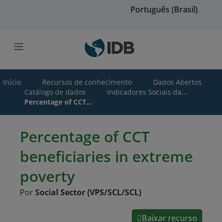
Ir para o conteúdo principal
Português (Brasil)
Início
Recursos de conhecimento
Dados Abertos
Catálogo de dados
Indicadores Sociais da...
Percentage of CCT...
Percentage of CCT
beneficiaries in extreme
poverty
Por
Social Sector (VPS/SCL/SCL)
Baixar recurso