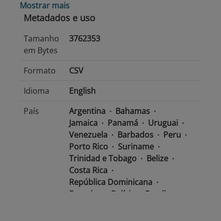
Mostrar mais
Metadados e uso
Tamanho
3762353
em Bytes
Formato
CSV
Idioma
English
País
Argentina
Bahamas
Jamaica
Panamá
Uruguai
Venezuela
Barbados
Peru
Porto Rico
Suriname
Trinidad e Tobago
Belize
Costa Rica
República Dominicana
Equador
Bolívia
Brasil
Chile
Colômbia
El Salvador
México
Nicarágua