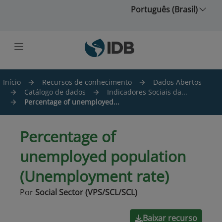
Ir para o conteúdo principal
Português (Brasil)
Início
Recursos de conhecimento
Dados Abertos
Catálogo de dados
Indicadores Sociais da...
Percentage of unemployed...
Percentage of
unemployed population
(Unemployment rate)
Por
Social Sector (VPS/SCL/SCL)
Baixar recurso