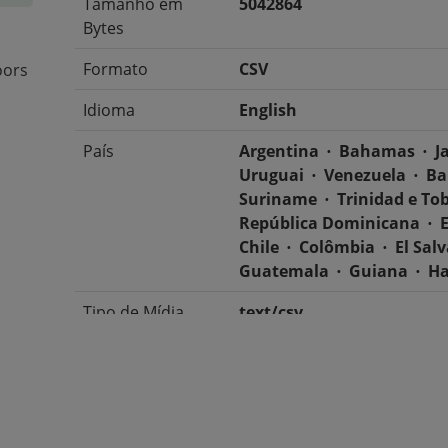
Tamanho em
5042864
Bytes
Formato
CSV
oors
Idioma
English
País
Argentina
Bahamas
J
Uruguai
Venezuela
Ba
Suriname
Trinidad e To
República Dominicana
Chile
Colômbia
El Sal
Guatemala
Guiana
Ha
Tipo de Mídia
text/csv