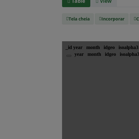
Table
View
Tela cheia
Incorporar
C