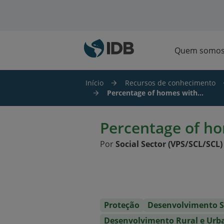
Ir para o conteúdo principal
Quem somo
Início
Recursos de conhecimento
Percentage of homes with...
Percentage of ho
Por
Social Sector (VPS/SCL/SCL)
Proteção
Desenvolvimento S
Desenvolvimento Rural e Urb