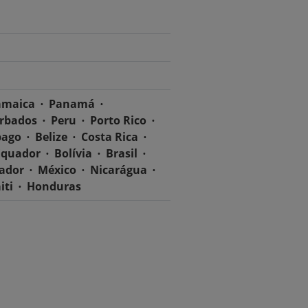
amaica
Panamá
rbados
Peru
Porto Rico
bago
Belize
Costa Rica
Equador
Bolívia
Brasil
vador
México
Nicarágua
iti
Honduras