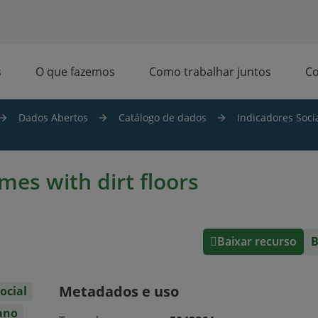
s
O que fazemos
Como trabalhar juntos
C
Dados Abertos
Catálogo de dados
Indicadores Socia
mes with dirt floors
Baixar recurso
B
Metadados e uso
ocial
ano