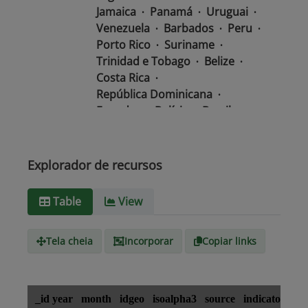
Jamaica
Panamá
Uruguai
Venezuela
Barbados
Peru
Porto Rico
Suriname
Trinidad e Tobago
Belize
Costa Rica
República Dominicana
Equador
Bolívia
Brasil
Chile
Colômbia
El Salvador
México
Nicarágua
Guatemala
Guiana
Haiti
Explorador de recursos
Honduras
Table
View
Tipo de
text/csv
Mídia
Tela cheia
Incorporar
Copiar links