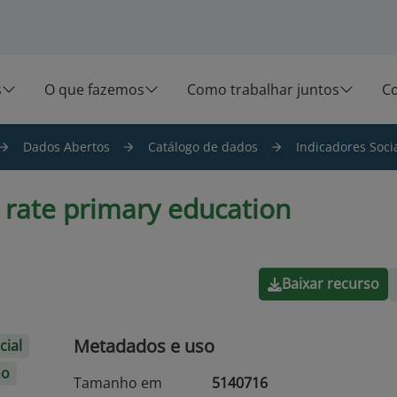
s
O que fazemos
Como trabalhar juntos
C
Dados Abertos
Catálogo de dados
Indicadores Socia
 rate primary education
Baixar recurso
Metadados e uso
cial
no
Tamanho em
5140716