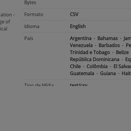
Bytes
Formato
CSV
ation -
ge of
Idioma
English
ical
País
Argentina
Bahamas
Jam
Venezuela
Barbados
Pe
Trinidad e Tobago
Belize
República Dominicana
Eq
Chile
Colômbia
El Salv
Guatemala
Guiana
Hait
Tipo de Mídia
text/csv