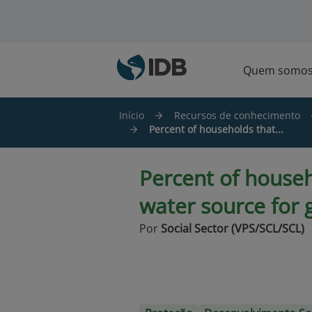
Ir para o conteúdo principal
Quem somo
Início
Recursos de conhecimento
Percent of households that...
Percent of househ
water source for 
Por
Social Sector (VPS/SCL/SCL)