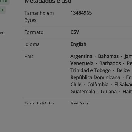
Metadados e uso
cial
no
Tamanho em
13484965
Bytes
Formato
CSV
ive
Idioma
English
País
Argentina
Bahamas
Jam
Venezuela
Barbados
Pe
Trinidad e Tobago
Belize
República Dominicana
Eq
Chile
Colômbia
El Salv
Guatemala
Guiana
Hait
Tipo de Mídia
text/csv