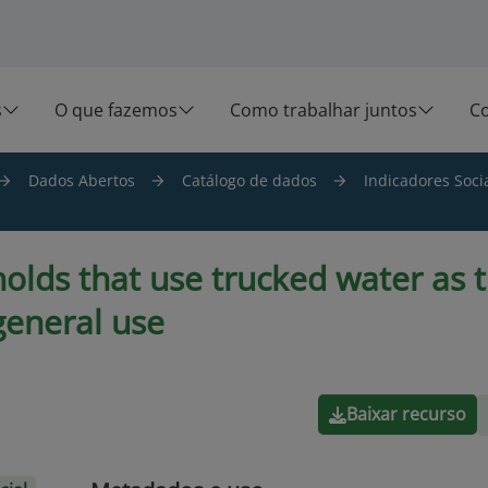
s
O que fazemos
Como trabalhar juntos
C
Dados Abertos
Catálogo de dados
Indicadores Socia
olds that use trucked water as 
general use
Baixar recurso