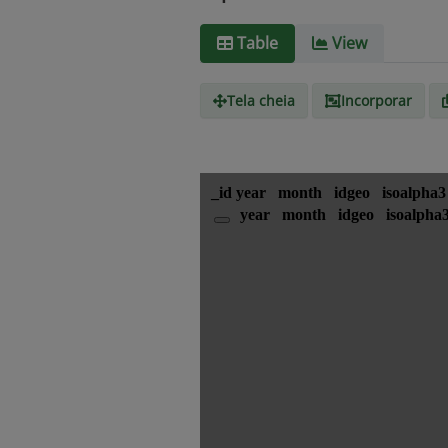
Table
View
Tela cheia
Incorporar