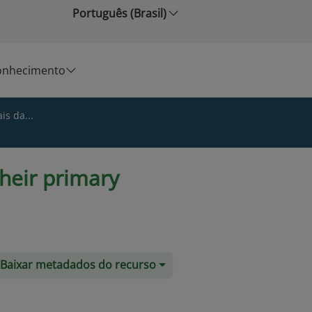
Português (Brasil)
onhecimento
is da...
their primary
Baixar metadados do recurso