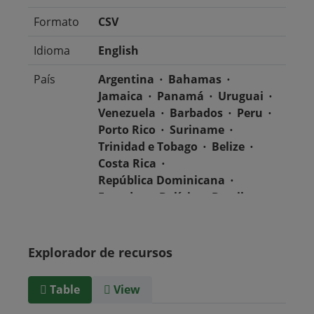
Formato
CSV
Idioma
English
País
Argentina
Bahamas
Jamaica
Panamá
Uruguai
Venezuela
Barbados
Peru
Porto Rico
Suriname
Trinidad e Tobago
Belize
Costa Rica
República Dominicana
Equador
Bolívia
Brasil
Chile
Colômbia
El Salvador
México
Nicarágua
Guatemala
Explorador de recursos
Guiana
Haiti
Honduras
Table
View
Tipo de
text/csv
Mídia