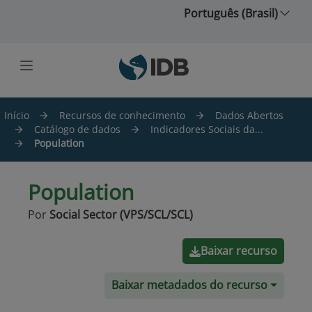
Ir para o conteúdo principal
Português (Brasil)
Início
Recursos de conhecimento
Dados Abertos
Catálogo de dados
Indicadores Sociais da...
Population
Population
Por
Social Sector (VPS/SCL/SCL)
Baixar recurso
Baixar metadados do recurso