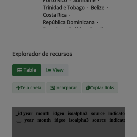
Porto Rico
Suriname
Trinidad e Tobago
Belize
Costa Rica
República Dominicana
Equador
Bolívia
Brasil
Chile
Colômbia
El Salvador
México
Nicarágua
Guatemala
Guiana
Haiti
Explorador de recursos
Honduras
Table
View
Tipo de
text/csv
Mídia
Tela cheia
Incorporar
Copiar links