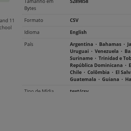
Tamanho em
5289858
Bytes
Formato
CSV
 and 11
school
Idioma
English
País
Argentina
Bahamas
J
Uruguai
Venezuela
Ba
Suriname
Trinidad e To
República Dominicana
Chile
Colômbia
El Sal
Guatemala
Guiana
Ha
Tipo de Mídia
text/csv