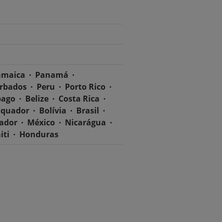
amaica
Panamá
rbados
Peru
Porto Rico
bago
Belize
Costa Rica
Equador
Bolívia
Brasil
vador
México
Nicarágua
iti
Honduras