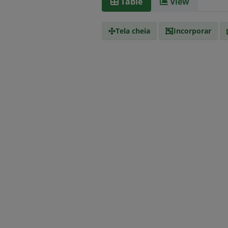
Table
View
Tela cheia
Incorporar