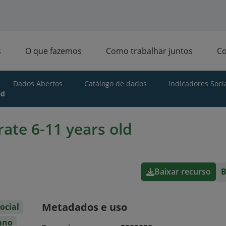
s
O que fazemos
Como trabalhar juntos
C
Dados Abertos
Catálogo de dados
Indicadores Socia
ld
ate 6-11 years old
Baixar recurso
B
Metadados e uso
ocial
ano