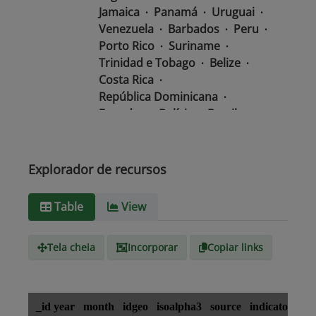
Jamaica
Panamá
Uruguai
Venezuela
Barbados
Peru
Porto Rico
Suriname
Trinidad e Tobago
Belize
Costa Rica
República Dominicana
Equador
Bolívia
Brasil
Chile
Colômbia
El Salvador
México
Nicarágua
Guatemala
Guiana
Haiti
Explorador de recursos
Honduras
Table
View
Tipo de
text/csv
Mídia
Tela cheia
Incorporar
Copiar links