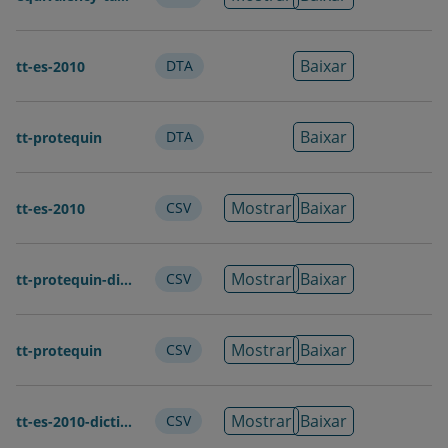
Cobertura
2013-2014
Temporal
Baixar
DTA
tt-es-2010
País
Trinidad e Tobago
Região
América Latina e Caribe
Baixar
DTA
tt-protequin
Publicador
Banco Interamericano de
Desenvolvimento
Mostrar
Baixar
CSV
tt-es-2010
Autor
Zuñiga, Pluvia
Crespi, Gustavo
Tipo de Coleta
Dados de Inquéritos
Mostrar
Baixar
CSV
tt-protequin-dictionary
de Dados
Tipo
Dados de Corte Transversal
Estatístico
Mostrar
Baixar
CSV
tt-protequin
Estrutura dos
Dados Estruturados
Dados
Mostrar
Baixar
CSV
tt-es-2010-dictionary