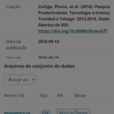
Citação
Zuñiga, Pluvia, et al. (2016). Pesquisa
Produtividade, Tecnologia e Inovaçã
Trinidad e Tobago: 2013-2014. Dados
Abertos do BID.
https://doi.org/10.60966/8oiwshf7
Data de
2016-09-13
publicação
Data de
2026-06-25
modificação
Arquivos do conjunto de dados
Tags/Palavras-
Inovação · Produtividade
Chave
Idioma
Inglês
Nome (14)
Tipo
API
Baixar
Em Série
Compete Caribbean Enterprise Datas
Mostrar
Baixar
CSV
equivalency-table-edits