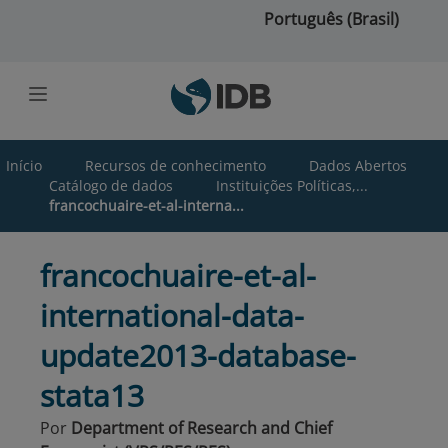
Ir para o conteúdo principal
Português (Brasil)
Início
Recursos de conhecimento
Dados Abertos
Catálogo de dados
Instituições Políticas,...
francochuaire-et-al-interna...
francochuaire-et-al-
international-data-
update2013-database-
stata13
Por
Department of Research and Chief