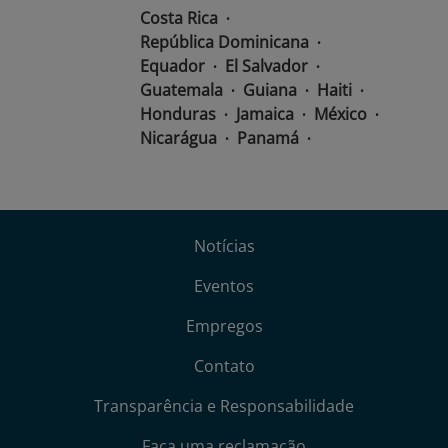
Costa Rica
República Dominicana
Equador
El Salvador
Guatemala
Guiana
Haiti
Honduras
Jamaica
México
Nicarágua
Panamá
Paraguai
Peru
Suriname
Trinidad e Tobago
Uruguai
Venezuela
Notícias
Eventos
Empregos
Contato
Transparência e Responsabilidade
Faça uma reclamação