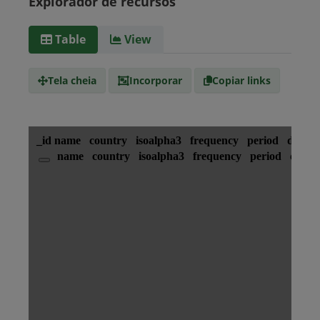
Explorador de recursos
Barbados
Paraguai
Peru
Suriname
Table
View
Tipo de
text/csv
Mídia
Tela cheia
Incorporar
Copiar links