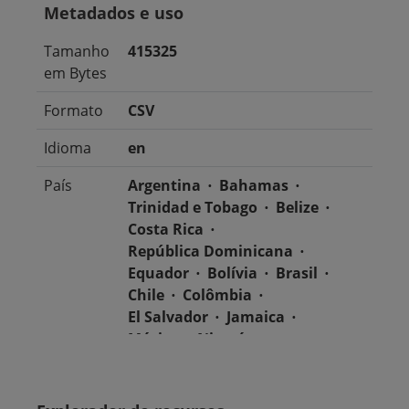
Metadados e uso
Tamanho
415325
em Bytes
Formato
CSV
Idioma
en
País
Argentina
Bahamas
Trinidad e Tobago
Belize
Costa Rica
República Dominicana
Equador
Bolívia
Brasil
Chile
Colômbia
El Salvador
Jamaica
México
Nicarágua
Guatemala
Guiana
Haiti
Honduras
Panamá
Uruguai
Venezuela