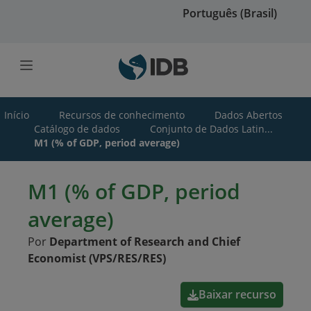
Ir para o conteúdo principal
Português (Brasil)
Início
Recursos de conhecimento
Dados Abertos
Catálogo de dados
Conjunto de Dados Latin...
M1 (% of GDP, period average)
M1 (% of GDP, period
average)
Por
Department of Research and Chief
Economist (VPS/RES/RES)
Baixar recurso