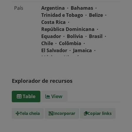
País
Argentina
Bahamas
Trinidad e Tobago
Belize
Costa Rica
República Dominicana
Equador
Bolívia
Brasil
Chile
Colômbia
El Salvador
Jamaica
México
Nicarágua
Guatemala
Guiana
Haiti
Honduras
Panamá
Uruguai
Venezuela
Explorador de recursos
Barbados
Paraguai
Peru
Suriname
Table
View
Tipo de
text/csv
Mídia
Tela cheia
Incorporar
Copiar links