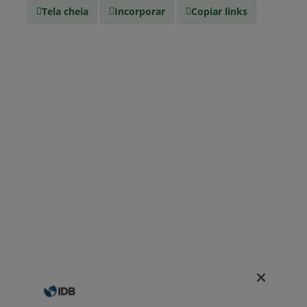
Mídia
Tela cheia
Incorporar
Copiar links