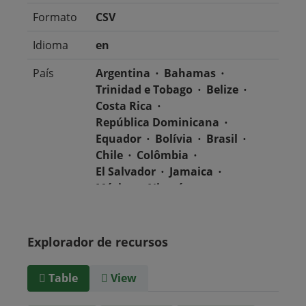
Formato
CSV
Idioma
en
País
Argentina
Bahamas
Trinidad e Tobago
Belize
Costa Rica
República Dominicana
Equador
Bolívia
Brasil
Chile
Colômbia
El Salvador
Jamaica
México
Nicarágua
Guatemala
Guiana
Haiti
Honduras
Panamá
Uruguai
Venezuela
Explorador de recursos
Barbados
Paraguai
Peru
Suriname
Table
View
Tipo de
text/csv