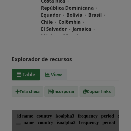
Costa Rica
República Dominicana
Equador
Bolívia
Brasil
Chile
Colômbia
El Salvador
Jamaica
México
Nicarágua
Guatemala
Guiana
Haiti
Honduras
Panamá
Uruguai
Venezuela
Explorador de recursos
Barbados
Paraguai
Peru
Suriname
Table
View
Tipo de
text/csv
Mídia
Tela cheia
Incorporar
Copiar links