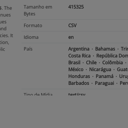
Tamanho em
415325
$. The
Bytes
venues
ues
Formato
CSV
and
ies. It
Idioma
en
tion,
País
Argentina
Bahamas
Tri
lic
Costa Rica
República Dom
Brasil
Chile
Colômbia
México
Nicarágua
Guat
Honduras
Panamá
Uru
Barbados
Paraguai
Per
Tipo de Mídia
text/csv