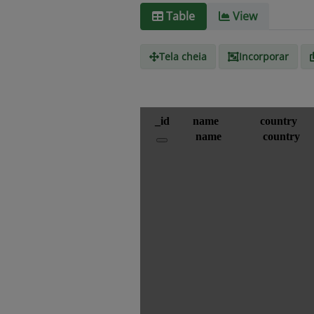
Table
View
Tela cheia
Incorporar