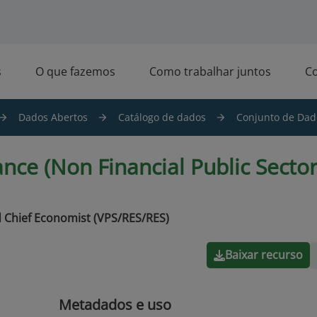
s
O que fazemos
Como trabalhar juntos
C
Dados Abertos
Catálogo de dados
Conjunto de Dado
ance (Non Financial Public Sector)
 Chief Economist (VPS/RES/RES)
Baixar recurso
Metadados e uso