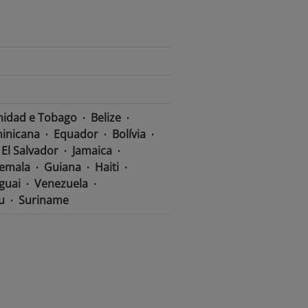
nidad e Tobago
Belize
inicana
Equador
Bolívia
El Salvador
Jamaica
emala
Guiana
Haiti
guai
Venezuela
u
Suriname