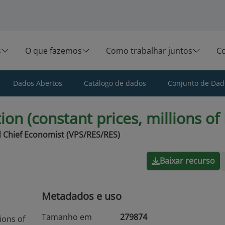
s
O que fazemos
Como trabalhar juntos
C
Dados Abertos
Catálogo de dados
Conjunto de Dado
on (constant prices, millions of
 Chief Economist (VPS/RES/RES)
Baixar recurso
Metadados e uso
Tamanho em
279874
ions of