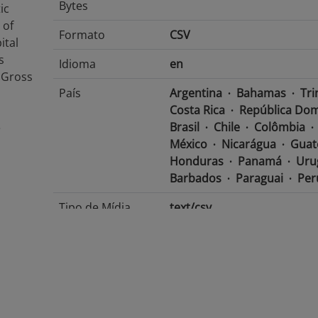
Bytes
ic
 of
Formato
CSV
ital
s
Idioma
en
 Gross
País
Argentina
Bahamas
Tri
Costa Rica
República Dom
Brasil
Chile
Colômbia
e
México
Nicarágua
Guat
Honduras
Panamá
Uru
Barbados
Paraguai
Per
Tipo de Mídia
text/csv