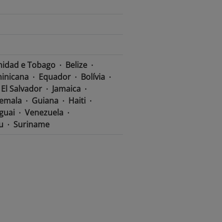
nidad e Tobago
Belize
inicana
Equador
Bolívia
El Salvador
Jamaica
emala
Guiana
Haiti
guai
Venezuela
u
Suriname