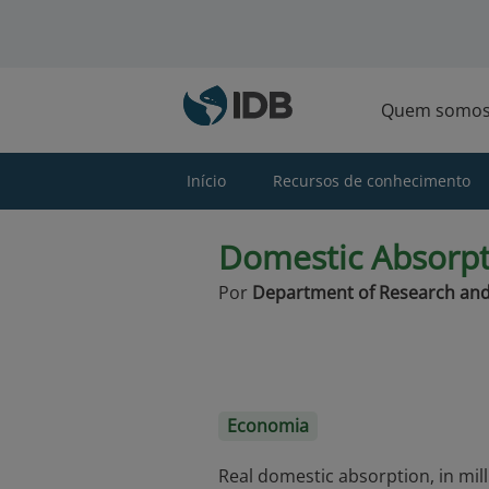
Ir para o conteúdo principal
Quem somo
Início
Recursos de conhecimento
Domestic Absorpti
Por
Department of Research and
Economia
Real domestic absorption, in mill