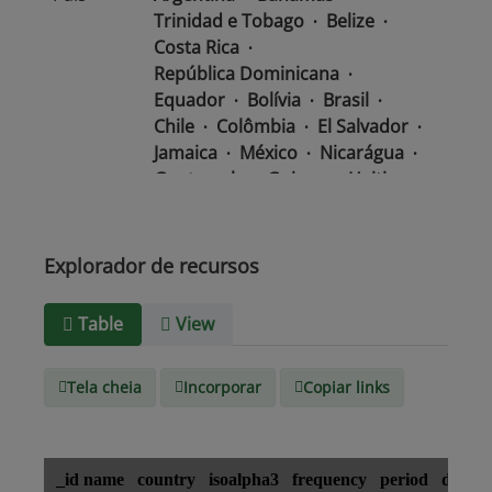
Trinidad e Tobago
Belize
Costa Rica
República Dominicana
Equador
Bolívia
Brasil
Chile
Colômbia
El Salvador
Jamaica
México
Nicarágua
Guatemala
Guiana
Haiti
Honduras
Panamá
Uruguai
Venezuela
Barbados
Paraguai
Peru
Suriname
Explorador de recursos
Tipo de
text/csv
Table
View
Mídia
Tela cheia
Incorporar
Copiar links