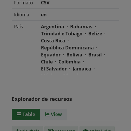
Formato
CSV
Idioma
en
País
Argentina
Bahamas
Trinidad e Tobago
Belize
Costa Rica
República Dominicana
Equador
Bolívia
Brasil
Chile
Colômbia
El Salvador
Jamaica
México
Nicarágua
Guatemala
Guiana
Haiti
Honduras
Panamá
Uruguai
Venezuela
Explorador de recursos
Barbados
Paraguai
Peru
Suriname
Table
View
Tipo de
text/csv
Mídia