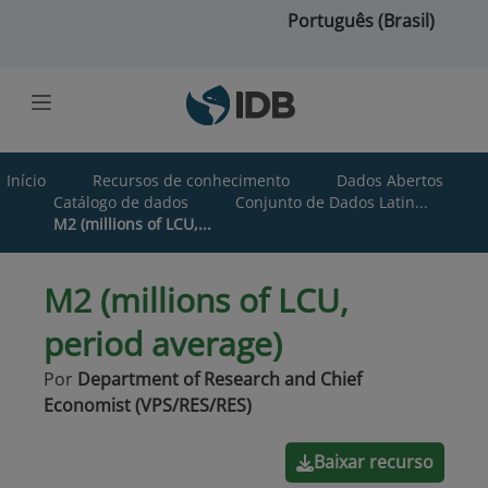
Ir para o conteúdo principal
Português (Brasil)
Início
Recursos de conhecimento
Dados Abertos
Catálogo de dados
Conjunto de Dados Latin...
M2 (millions of LCU,...
M2 (millions of LCU,
period average)
Por
Department of Research and Chief
Economist (VPS/RES/RES)
Baixar recurso