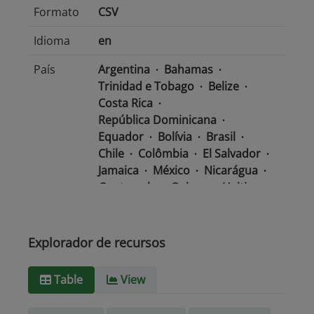
Formato
CSV
Idioma
en
País
Argentina
Bahamas
Trinidad e Tobago
Belize
Costa Rica
República Dominicana
Equador
Bolívia
Brasil
Chile
Colômbia
El Salvador
Jamaica
México
Nicarágua
Guatemala
Guiana
Haiti
Honduras
Panamá
Uruguai
Venezuela
Barbados
Paraguai
Peru
Suriname
Explorador de recursos
Tipo de
text/csv
Table
View
Mídia