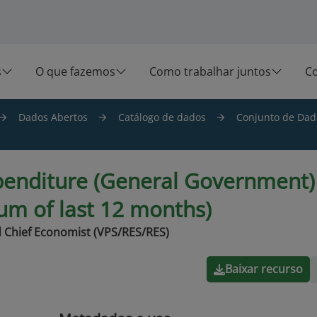
s
O que fazemos
Como trabalhar juntos
C
Dados Abertos
Catálogo de dados
Conjunto de Dado
penditure (General Government) 
sum of last 12 months)
 Chief Economist (VPS/RES/RES)
Baixar recurso