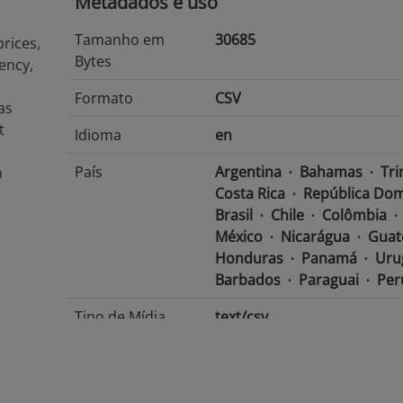
Metadados e uso
Tamanho em
30685
rices,
Bytes
ency,
Formato
CSV
as
t
Idioma
en
País
Argentina
Bahamas
Tri
n
Costa Rica
República Dom
Brasil
Chile
Colômbia
México
Nicarágua
Guat
Honduras
Panamá
Uru
Barbados
Paraguai
Per
Tipo de Mídia
text/csv