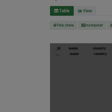
Table
View
Tela cheia
Incorporar