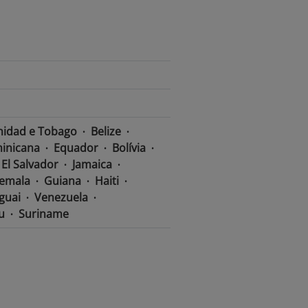
nidad e Tobago
Belize
inicana
Equador
Bolívia
El Salvador
Jamaica
emala
Guiana
Haiti
guai
Venezuela
u
Suriname