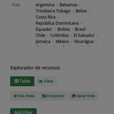
País
Argentina
Bahamas
Trinidad e Tobago
Belize
Costa Rica
República Dominicana
Equador
Bolívia
Brasil
Chile
Colômbia
El Salvador
Jamaica
México
Nicarágua
Guatemala
Guiana
Haiti
Honduras
Panamá
Uruguai
Venezuela
Barbados
Paraguai
Peru
Suriname
Explorador de recursos
Tipo de
text/csv
Table
View
Mídia
Tela cheia
Incorporar
Copiar links
Add Filter