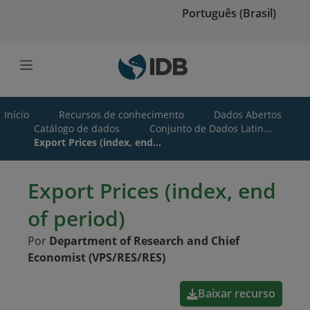
Ir para o conteúdo principal
Português (Brasil)
Início
Recursos de conhecimento
Dados Abertos
Catálogo de dados
Conjunto de Dados Latin...
Export Prices (index, end...
Export Prices (index, end
of period)
Por
Department of Research and Chief
Economist (VPS/RES/RES)
Baixar recurso