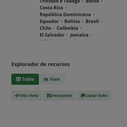
Trinidad e Tobago
Belize
Costa Rica
República Dominicana
Equador
Bolívia
Brasil
Chile
Colômbia
El Salvador
Jamaica
México
Nicarágua
Guatemala
Guiana
Haiti
Honduras
Panamá
Uruguai
Venezuela
Explorador de recursos
Barbados
Paraguai
Peru
Suriname
Table
View
Tipo de
text/csv
Mídia
Tela cheia
Incorporar
Copiar links