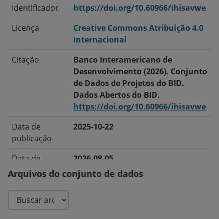
Identificador
https://doi.org/10.60966/ihisavwe
Licença
Creative Commons Atribuição 4.0
Internacional
Citação
Banco Interamericano de
Desenvolvimento (2026). Conjunto
de Dados de Projetos do BID.
Dados Abertos do BID.
https://doi.org/10.60966/ihisavwe
Data de
2025-10-22
publicação
Data de
2026-08-05
modificação
Arquivos do conjunto de dados
Tags/Palavras-
Com Garantia Soberana · Sem
Chave
Garantia Soberana · Empréstimos
· Doações · Cooperação Técnica