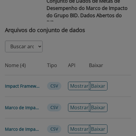
Conjunto de Dados de Metas de
Desempenho do Marco de Impacto
do Grupo BID. Dados Abertos do
BID.
Arquivos do conjunto de dados
https://doi.org/10.60966/hs6a70d6
Data de
2025-06-18
publicação
Data de
2026-08-03
Nome (4)
Tipo
API
Baixar
modificação
Tags/Palavras-
Marco de Impacto · Efetividade no
Mostrar
Baixar
CSV
Impact Framework - Performance Targets
Chave
Desenvolvimento · Resultados ·
Impacto · Metas · Indicadores
Mostrar
Baixar
CSV
Marco de Impacto - Metas de Desempeño
Idioma
Inglês
Espanhol
Português
Mostrar
Baixar
CSV
Marco de Impacto - Metas de Desempenho
Francês