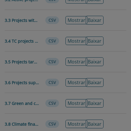
Região
América Latina e Caribe
Publicador
Banco Interamericano de
Mostrar
Baixar
CSV
3.3 Projects with satisfactory mitigation of environmental and social risks
Desenvolvimento
Autor
Banco Interamericano de
Mostrar
Baixar
CSV
3.4 TC projects that have achieved their intended progress
Desenvolvimento
BID Invest
Mostrar
Baixar
CSV
3.5 Projects targeting poor (and vulnerable) populations
Tipo de Coleta
Dados Observacionais
de Dados
Mostrar
Baixar
CSV
3.6 Projects supporting sustainable economic growth
Tipo
Dados em Painel
Estatístico
Estrutura dos
Dados Estruturados
Mostrar
Baixar
CSV
3.7 Green and climate finance in IDB Group operations
Dados
Unidade de
Indicador
Mostrar
Baixar
CSV
3.8 Climate finance for adaptation
Observação