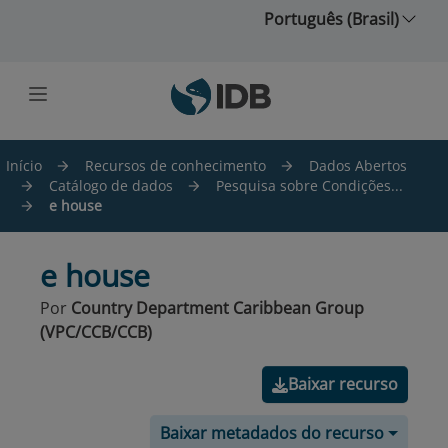
Ir para o conteúdo principal
Português (Brasil)
Início
Recursos de conhecimento
Dados Abertos
Catálogo de dados
Pesquisa sobre Condições...
e house
e house
Por
Country Department Caribbean Group
(VPC/CCB/CCB)
Baixar recurso
Baixar metadados do recurso