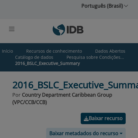
Ir para o conteúdo principal
Português (Brasil)
Início
Recursos de conhecimento
Dados Abertos
Catálogo de dados
Pesquisa sobre Condições...
2016_BSLC_Executive_Summary
2016_BSLC_Executive_Summ
Por
Country Department Caribbean Group
(VPC/CCB/CCB)
Baixar recurso
Baixar metadados do recurso