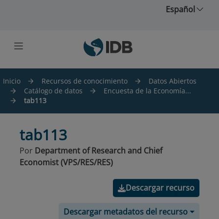
Saltar al contenido principal
Español
Inicio
Recursos de conocimiento
Datos Abiertos
Catálogo de datos
Encuesta de la Economía...
tab113
tab113
Por
Department of Research and Chief
Economist (VPS/RES/RES)
Descargar recurso
Descargar metadatos del recurso