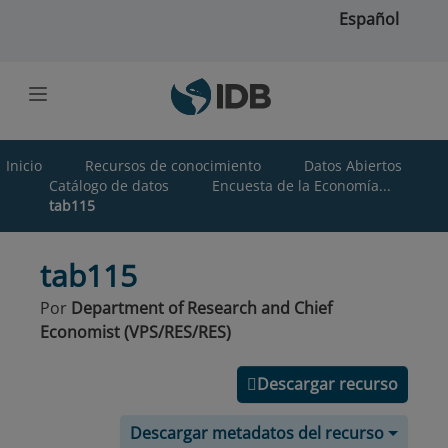
Saltar al contenido principal
Español
Inicio
Recursos de conocimiento
Datos Abiertos
Catálogo de datos
Encuesta de la Economía...
tab115
tab115
Por
Department of Research and Chief
Economist (VPS/RES/RES)
Descargar recurso
Descargar metadatos del recurso