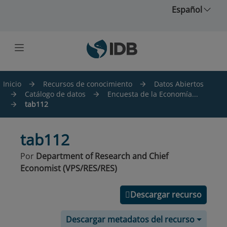
Saltar al contenido principal
Español
Inicio
Recursos de conocimiento
Datos Abiertos
Catálogo de datos
Encuesta de la Economía...
tab112
tab112
Por
Department of Research and Chief
Economist (VPS/RES/RES)
Descargar recurso
Descargar metadatos del recurso