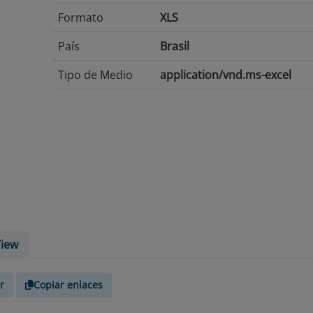
Formato
XLS
País
Brasil
Tipo de Medio
application/vnd.ms-excel
iew
r
Copiar enlaces