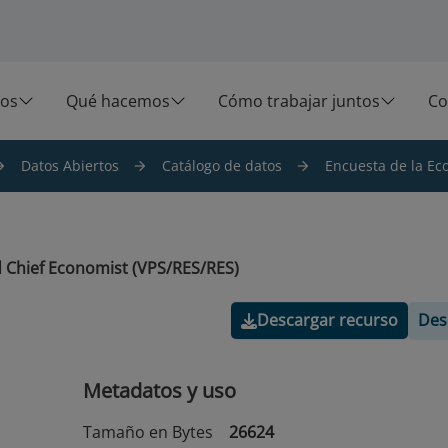
os
Qué hacemos
Cómo trabajar juntos
Co
Datos Abiertos
Catálogo de datos
Encuesta de la Ec
 Chief Economist (VPS/RES/RES)
Descargar recurso
Des
Metadatos y uso
Tamaño en Bytes
26624