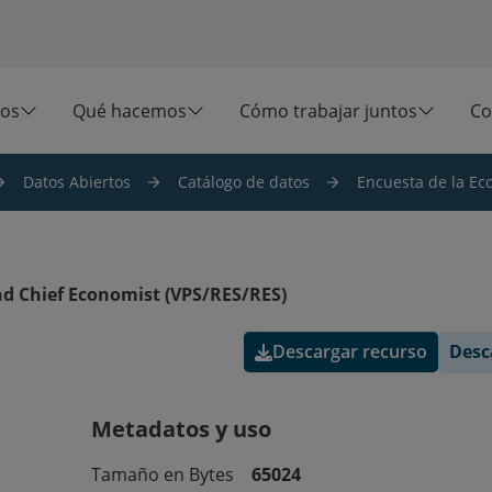
os
Qué hacemos
Cómo trabajar juntos
Co
Datos Abiertos
Catálogo de datos
Encuesta de la Ec
d Chief Economist (VPS/RES/RES)
Descargar recurso
Desc
Metadatos y uso
Tamaño en Bytes
65024